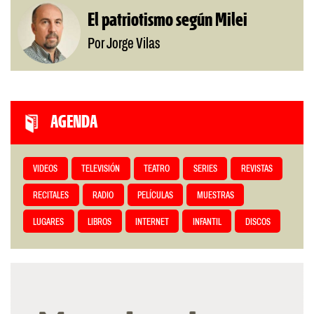
El patriotismo según Milei
Por Jorge Vilas
AGENDA
VIDEOS
TELEVISIÓN
TEATRO
SERIES
REVISTAS
RECITALES
RADIO
PELÍCULAS
MUESTRAS
LUGARES
LIBROS
INTERNET
INFANTIL
DISCOS