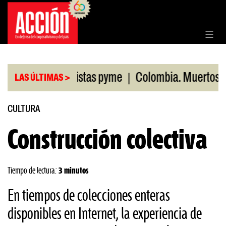
Saltar
al
contenido
|
entas minoristas pyme
Colombia. Muertos por man
LAS ÚLTIMAS >
CULTURA
Construcción colectiva
Tiempo de lectura:
3 minutos
En tiempos de colecciones enteras
disponibles en Internet, la experiencia de