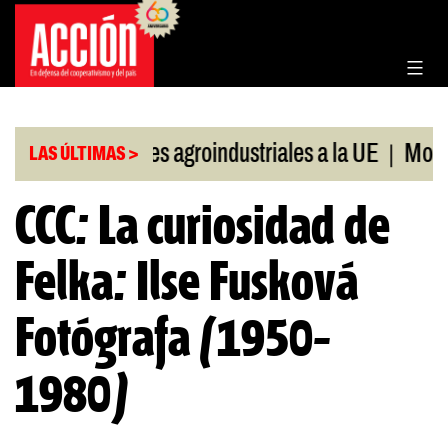
Saltar
al
contenido
|
|
Exportaciones agroindustriales a la UE
Morosid
LAS ÚLTIMAS >
CCC: La curiosidad de
Felka: Ilse Fusková
Fotógrafa (1950-
1980)