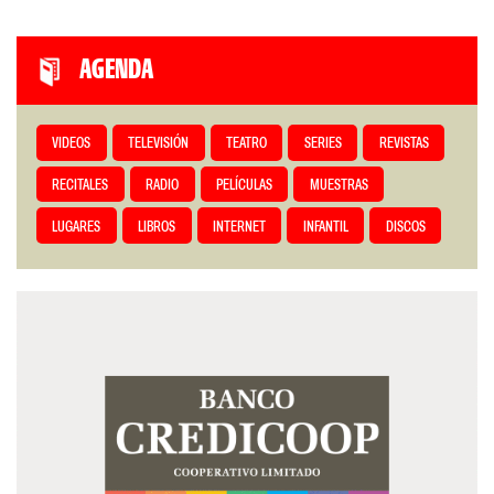
AGENDA
VIDEOS
TELEVISIÓN
TEATRO
SERIES
REVISTAS
RECITALES
RADIO
PELÍCULAS
MUESTRAS
LUGARES
LIBROS
INTERNET
INFANTIL
DISCOS