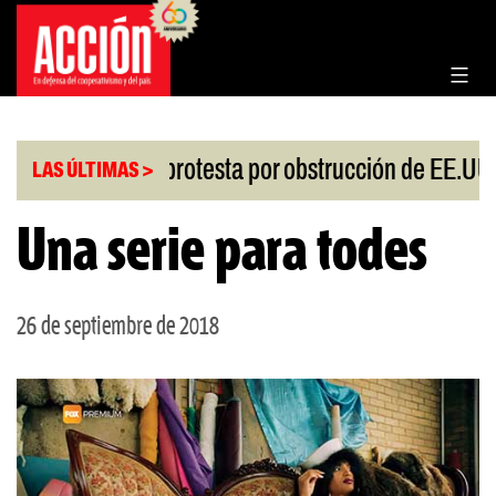
Saltar
al
contenido
|
esgo
China protesta por obstrucción de EE.UU en
LAS ÚLTIMAS >
Una serie para todes
26 de septiembre de 2018