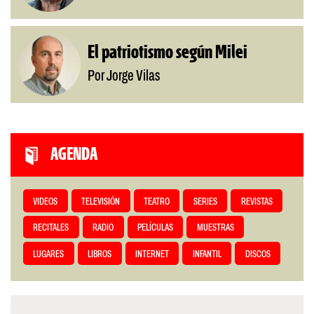
El patriotismo según Milei
Por Jorge Vilas
AGENDA
VIDEOS
TELEVISIÓN
TEATRO
SERIES
REVISTAS
RECITALES
RADIO
PELÍCULAS
MUESTRAS
LUGARES
LIBROS
INTERNET
INFANTIL
DISCOS