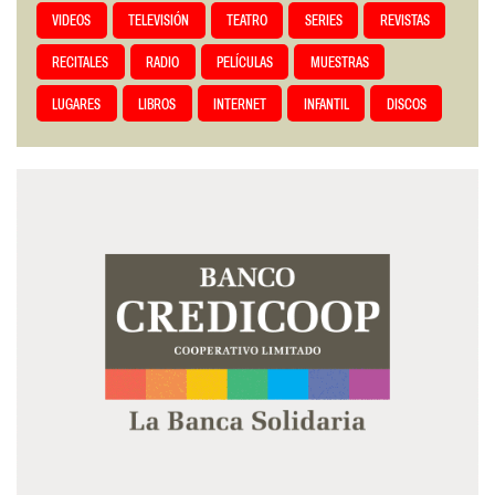
VIDEOS
TELEVISIÓN
TEATRO
SERIES
REVISTAS
RECITALES
RADIO
PELÍCULAS
MUESTRAS
LUGARES
LIBROS
INTERNET
INFANTIL
DISCOS