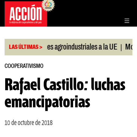
Saltar
al
contenido
|
Exportaciones agroindustriales a la UE
Morosida
LAS ÚLTIMAS >
COOPERATIVISMO
Rafael Castillo: luchas
emancipatorias
10 de octubre de 2018