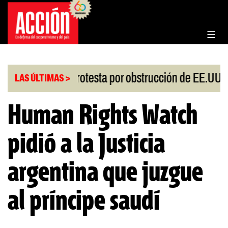
Saltar
al
contenido
|
esgo
China protesta por obstrucción de EE.UU en
LAS ÚLTIMAS >
Human Rights Watch
pidió a la Justicia
argentina que juzgue
al príncipe saudí