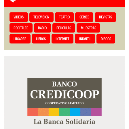
VIDEOS
TELEVISIÓN
TEATRO
SERIES
REVISTAS
RECITALES
RADIO
PELÍCULAS
MUESTRAS
LUGARES
LIBROS
INTERNET
INFANTIL
DISCOS