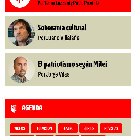
Por Telma Luzzani y Pablo Provitilo
Soberanía cultural
Por Juano Villafañe
El patriotismo según Milei
Por Jorge Vilas
AGENDA
VIDEOS
TELEVISIÓN
TEATRO
SERIES
REVISTAS