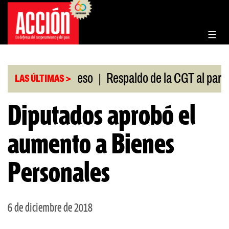
Saltar
al
contenido
|
ión en el Congreso
Respaldo de la CGT al paro uni
LAS ÚLTIMAS >
Diputados aprobó el
aumento a Bienes
Personales
6 de diciembre de 2018