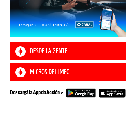
DESDE LA GENTE
MICROS DEL IMFC
Descargá la App de Acción >