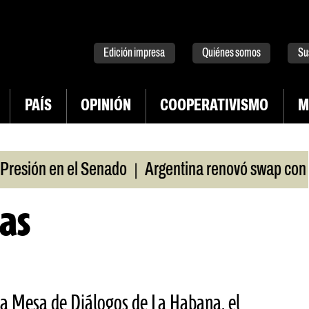
tter
instagram
tiktok
Youtube
Spotify
Edición impresa
Quiénes somos
Su
PAÍS
OPINIÓN
COOPERATIVISMO
M
|
ón en el Senado
Argentina renovó swap con China
mas
a Mesa de Diálogos de La Habana, el