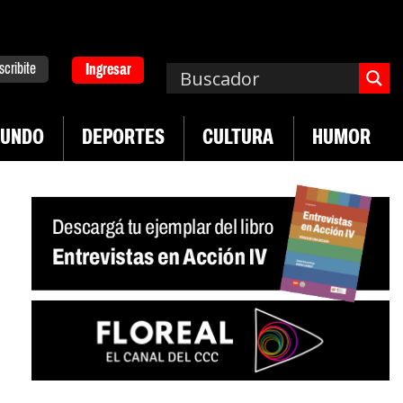
scribite
Ingresar
UNDO
DEPORTES
CULTURA
HUMOR
|
|
Levantan el paro en los puertos
Exportaciones 