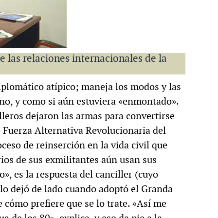
e las relaciones internacionales de la
diplomático atípico; maneja los modos y las
no, y como si aún estuviera «enmontado».
leros dejaron las armas para convertirse
 Fuerza Alternativa Revolucionaria del
so de reinserción en la vida civil que
ios de sus exmilitantes aún usan sus
, es la respuesta del canciller (cuyo
 lo dejó de lado cuando adoptó el Granda
cómo prefiere que se lo trate. «Así me
 de los 80», explica, y eso da pie a la