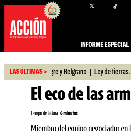
Saltar
twi
facebook
al
contenido
INFORME ESPECIAL
|
empataron Tigre y Belgrano
Ley de tierras. Presi
LAS ÚLTIMAS >
El eco de las ar
Tiempo de lectura:
6 minutos
Miembro del equipo negociador en l