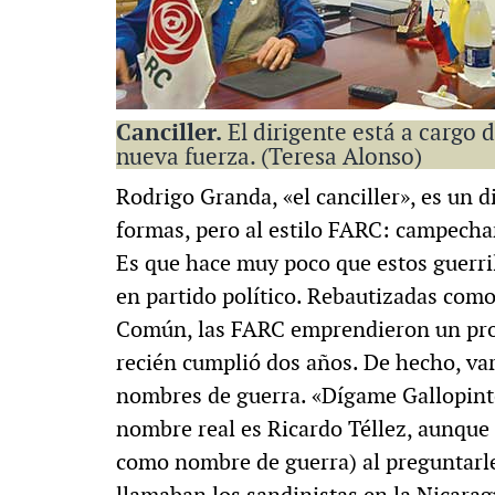
Canciller.
El dirigente está a cargo d
nueva fuerza. (Teresa Alonso)
Rodrigo Granda, «el canciller», es un 
formas, pero al estilo FARC: campecha
Es que hace muy poco que estos guerril
en partido político. Rebautizadas como
Común, las FARC emprendieron un proce
recién cumplió dos años. De hecho, var
nombres de guerra. «Dígame Gallopinto»
nombre real es Ricardo Téllez, aunque
como nombre de guerra) al preguntarle 
llamaban los sandinistas en la Nicaragua