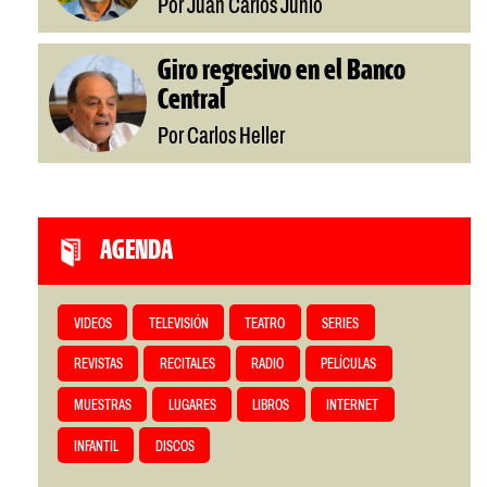
Por Juan Carlos Junio
Giro regresivo en el Banco
Central
Por Carlos Heller
AGENDA
VIDEOS
TELEVISIÓN
TEATRO
SERIES
REVISTAS
RECITALES
RADIO
PELÍCULAS
MUESTRAS
LUGARES
LIBROS
INTERNET
INFANTIL
DISCOS