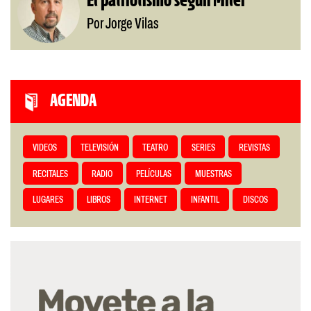
El patriotismo según Milei
Por Jorge Vilas
AGENDA
VIDEOS
TELEVISIÓN
TEATRO
SERIES
REVISTAS
RECITALES
RADIO
PELÍCULAS
MUESTRAS
LUGARES
LIBROS
INTERNET
INFANTIL
DISCOS