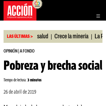
Saltar
al
contenido
|
|
obertura de salud
Crece la minería
La Pampa. 
LAS ÚLTIMAS >
OPINIÓN
|
A FONDO
Pobreza y brecha social
Tiempo de lectura:
3 minutos
26 de abril de 2019