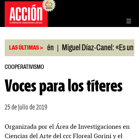
Saltar
al
contenido
|
E.UU en Neuquén
Miguel Díaz-Canel: «Es un genoc
LAS ÚLTIMAS >
COOPERATIVISMO
Voces para los títeres
25 de julio de 2019
Organizada por el Área de Investigaciones en
Ciencias del Arte del ccc Floreal Gorini y el