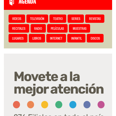
AGENDA
VIDEOS
TELEVISIÓN
TEATRO
SERIES
REVISTAS
RECITALES
RADIO
PELÍCULAS
MUESTRAS
LUGARES
LIBROS
INTERNET
INFANTIL
DISCOS