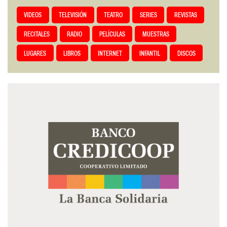
VIDEOS
TELEVISIÓN
TEATRO
SERIES
REVISTAS
RECITALES
RADIO
PELÍCULAS
MUESTRAS
LUGARES
LIBROS
INTERNET
INFANTIL
DISCOS