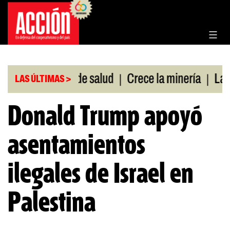
Saltar
al
contenido
|
|
 sin cobertura de salud
Crece la minería
La Pam
LAS ÚLTIMAS >
Donald Trump apoyó
asentamientos
ilegales de Israel en
Palestina