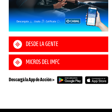
DESDE LA GENTE
MICROS DEL IMFC
Descargá la App de Acción >