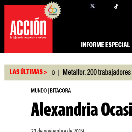
Saltar
twi
facebook
al
contenido
INFORME ESPECIAL
|
or San Cayetano
Metalfor. 200 trabajadores en r
LAS ÚLTIMAS >
MUNDO
|
BITÁCORA
Alexandria Ocas
27 de noviembre de 2019