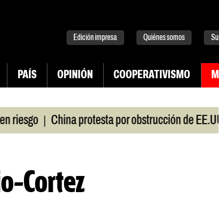
tter
instagram
tiktok
Youtube
Spotify
Edición impresa
Quiénes somos
Su
PAÍS
OPINIÓN
COOPERATIVISMO
M
|
iesgo
China protesta por obstrucción de EE.UU e
io-Cortez