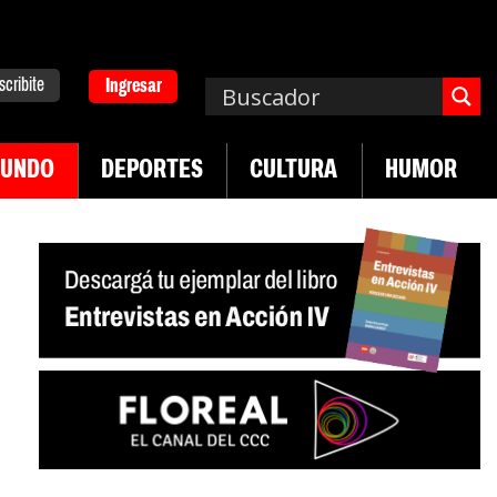
scribite
Ingresar
UNDO
DEPORTES
CULTURA
HUMOR
|
n Neuquén
Miguel Díaz-Canel: «Es un genocidio»