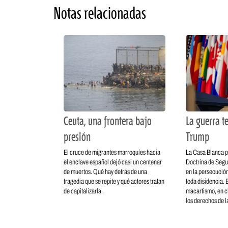
Notas relacionadas
Ceuta, una frontera bajo
La guerra te
presión
Trump
El cruce de migrantes marroquíes hacia
La Casa Blanca p
el enclave español dejó casi un centenar
Doctrina de Segu
de muertos. Qué hay detrás de una
en la persecución
tragedia que se repite y qué actores tratan
toda disidencia. E
de capitalizarla.
macartismo, en c
los derechos de la