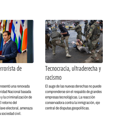
rrorista de
Tecnocracia, ultraderecha y
racismo
resentó una renovada
El auge de las nuevas derechas no puede
ridad Nacional basada
comprenderse sin el respaldo de grandes
 y la criminalización de
empresas tecnológicas. La reacción
l retorno del
conservadora contra la inmigración, eje
lave electoral, amenaza
central de disputas geopolíticas.
 sociedad civil.