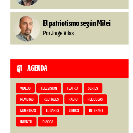
El patriotismo según Milei
Por Jorge Vilas
AGENDA
VIDEOS
TELEVISIÓN
TEATRO
SERIES
REVISTAS
RECITALES
RADIO
PELÍCULAS
MUESTRAS
LUGARES
LIBROS
INTERNET
INFANTIL
DISCOS