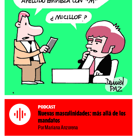
Podcast
Nuevas masculinidades: más allá de los
mandatos
Por Mariana Anzorena