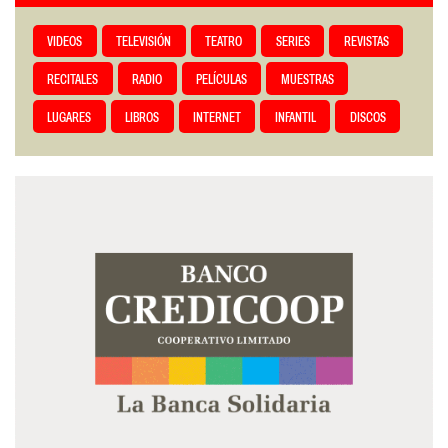
VIDEOS
TELEVISIÓN
TEATRO
SERIES
REVISTAS
RECITALES
RADIO
PELÍCULAS
MUESTRAS
LUGARES
LIBROS
INTERNET
INFANTIL
DISCOS