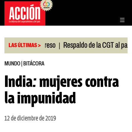
Saltar
al
contenido
|
ón en el Congreso
Respaldo de la CGT al paro univ
LAS ÚLTIMAS >
MUNDO
|
BITÁCORA
India: mujeres contra
la impunidad
12 de diciembre de 2019