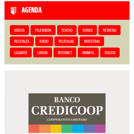
AGENDA
VIDEOS
TELEVISIÓN
TEATRO
SERIES
REVISTAS
RECITALES
RADIO
PELÍCULAS
MUESTRAS
LUGARES
LIBROS
INTERNET
INFANTIL
DISCOS