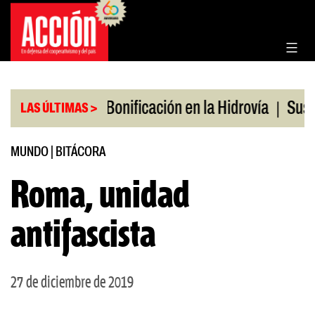
Saltar
al
contenido
|
|
s en julio
Bonificación en la Hidrovía
Suspende
LAS ÚLTIMAS >
MUNDO
|
BITÁCORA
Roma, unidad
antifascista
27 de diciembre de 2019