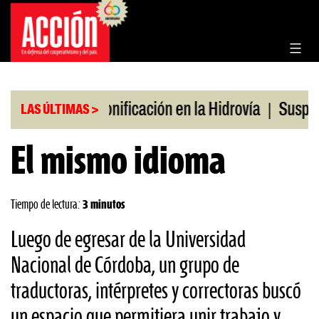
Saltar
al
contenido
|
|
n julio
Bonificación en la Hidrovía
Suspenden d
LAS ÚLTIMAS >
El mismo idioma
Tiempo de lectura:
3 minutos
Luego de egresar de la Universidad
Nacional de Córdoba, un grupo de
traductoras, intérpretes y correctoras buscó
un espacio que permitiera unir trabajo y