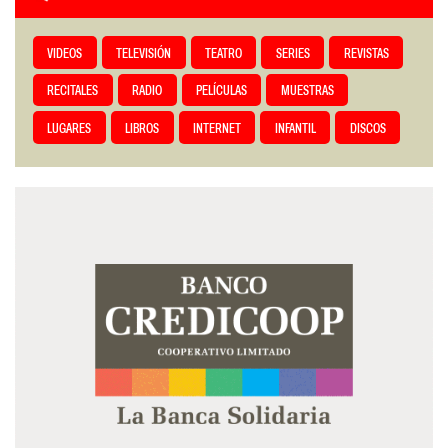
VIDEOS
TELEVISIÓN
TEATRO
SERIES
REVISTAS
RECITALES
RADIO
PELÍCULAS
MUESTRAS
LUGARES
LIBROS
INTERNET
INFANTIL
DISCOS