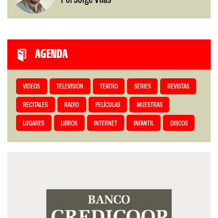
Por Jorge Vilas
AGENDA
VIDEOS
TELEVISIÓN
TEATRO
SERIES
REVISTAS
RECITALES
RADIO
PELÍCULAS
MUESTRAS
LUGARES
LIBROS
INTERNET
INFANTIL
DISCOS