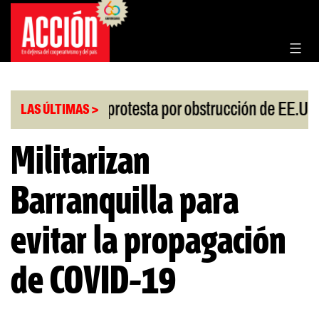
Saltar
al
contenido
|
iesgo
China protesta por obstrucción de EE.UU e
LAS ÚLTIMAS >
Militarizan
Barranquilla para
evitar la propagación
de COVID-19