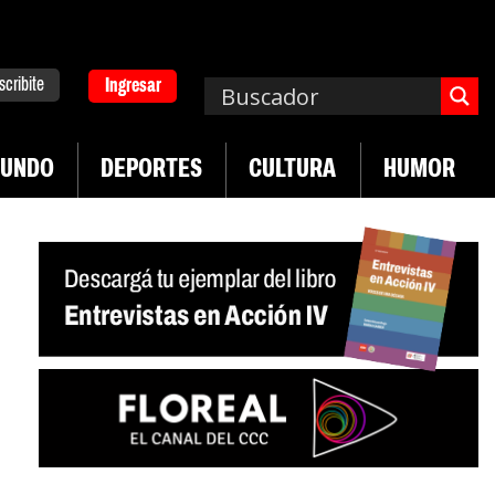
scribite
Ingresar
UNDO
DEPORTES
CULTURA
HUMOR
|
a. Emergencia en salud mental
Los 43 estudiant