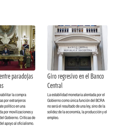
entre paradojas
Giro regresivo en el Banco
as
Central
habilitar la compra
La estabilidad monetaria alentada por el
rras por extranjeros
Gobierno como única función del BCRA
te político en una
no será el resultado de una ley, sino de la
a por movilizaciones y
solidez de la economía, la producción y el
el Gobierno. Críticas de
empleo.
 del apoyo al oficialismo.