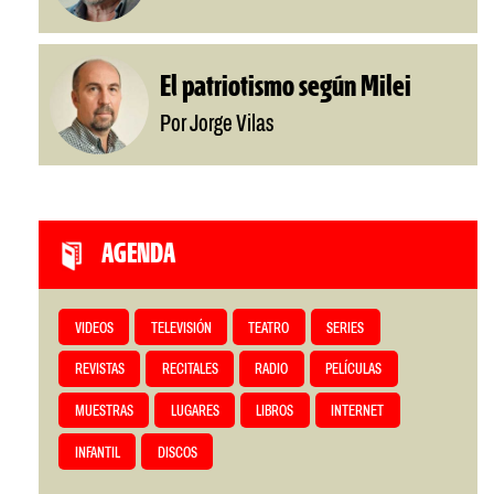
El patriotismo según Milei
Por Jorge Vilas
AGENDA
VIDEOS
TELEVISIÓN
TEATRO
SERIES
REVISTAS
RECITALES
RADIO
PELÍCULAS
MUESTRAS
LUGARES
LIBROS
INTERNET
INFANTIL
DISCOS