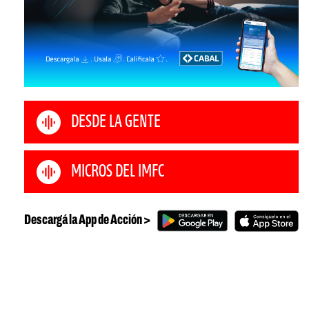
DESDE LA GENTE
MICROS DEL IMFC
Descargá la App de Acción >