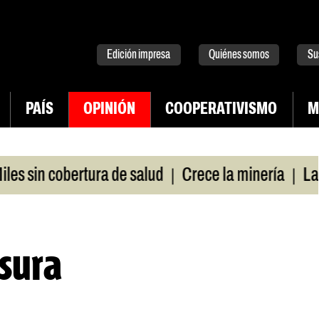
tter
instagram
tiktok
Youtube
Spotify
Edición impresa
Quiénes somos
Su
PAÍS
OPINIÓN
COOPERATIVISMO
M
|
|
sin cobertura de salud
Crece la minería
La Pamp
sura