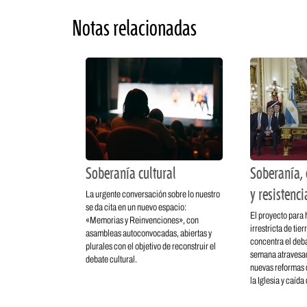
Notas relacionadas
Soberanía cultural
Soberanía, 
y resistenci
La urgente conversación sobre lo nuestro
se da cita en un nuevo espacio:
El proyecto para 
«Memorias y Reinvenciones», con
irrestricta de tie
asambleas autoconvocadas, abiertas y
concentra el deba
plurales con el objetivo de reconstruir el
semana atravesad
debate cultural.
nuevas reformas d
la Iglesia y caída