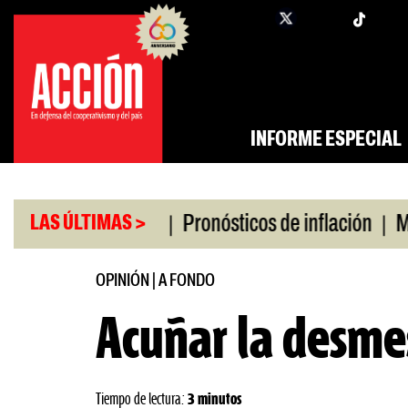
Saltar
twi
facebook
al
contenido
INFORME ESPECIAL
|
|
o universitario
Pronósticos de inflación
Miles 
LAS ÚLTIMAS >
OPINIÓN
|
A FONDO
Acuñar la desme
Tiempo de lectura:
3 minutos