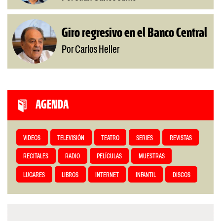
Giro regresivo en el Banco Central
Por Carlos Heller
AGENDA
VIDEOS
TELEVISIÓN
TEATRO
SERIES
REVISTAS
RECITALES
RADIO
PELÍCULAS
MUESTRAS
LUGARES
LIBROS
INTERNET
INFANTIL
DISCOS