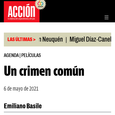
Saltar
al
contenido
|
ión de EE.UU en Neuquén
Miguel Díaz-Canel: «Es 
LAS ÚLTIMAS >
AGENDA
|
PELÍCULAS
Un crimen común
6 de mayo de 2021
Emiliano Basile