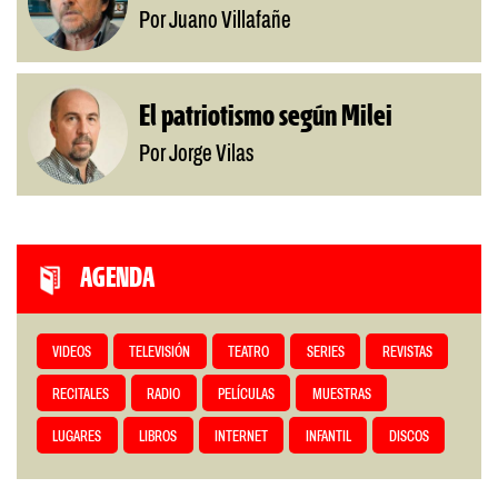
Por Juano Villafañe
El patriotismo según Milei
Por Jorge Vilas
AGENDA
VIDEOS
TELEVISIÓN
TEATRO
SERIES
REVISTAS
RECITALES
RADIO
PELÍCULAS
MUESTRAS
LUGARES
LIBROS
INTERNET
INFANTIL
DISCOS