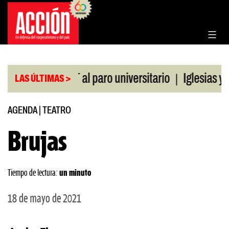
Saltar
al
contenido
|
o de la CGT al paro universitario
Iglesias y temp
LAS ÚLTIMAS >
AGENDA
|
TEATRO
Brujas
Tiempo de lectura:
un minuto
18 de mayo de 2021