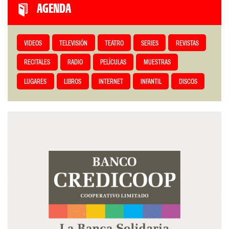
AGENDA
VIDEOS
TELEVISIÓN
TEATRO
SERIES
REVISTAS
RECITALES
RADIO
PELÍCULAS
MUESTRAS
LUGARES
LIBROS
INTERNET
INFANTIL
DISCOS