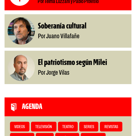
Por Telma Luzzani y Pablo Provitilo
Soberanía cultural
Por Juano Villafañe
El patriotismo según Milei
Por Jorge Vilas
AGENDA
VIDEOS
TELEVISIÓN
TEATRO
SERIES
REVISTAS