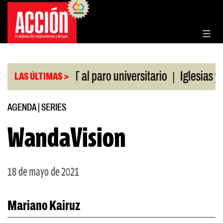
Saltar
al
contenido
|
do de la CGT al paro universitario
Iglesias y tem
LAS ÚLTIMAS >
AGENDA
|
SERIES
WandaVision
18 de mayo de 2021
Mariano Kairuz