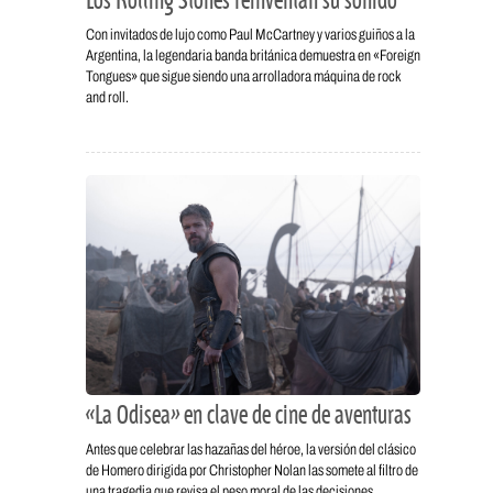
Los Rolling Stones reinventan su sonido
Con invitados de lujo como Paul McCartney y varios guiños a la
Argentina, la legendaria banda británica demuestra en «Foreign
Tongues» que sigue siendo una arrolladora máquina de rock
and roll.
«La Odisea» en clave de cine de aventuras
Antes que celebrar las hazañas del héroe, la versión del clásico
de Homero dirigida por Christopher Nolan las somete al filtro de
una tragedia que revisa el peso moral de las decisiones.