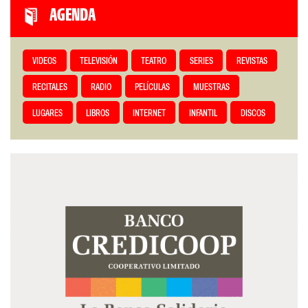
AGENDA
VIDEOS
TELEVISIÓN
TEATRO
SERIES
REVISTAS
RECITALES
RADIO
PELÍCULAS
MUESTRAS
LUGARES
LIBROS
INTERNET
INFANTIL
DISCOS