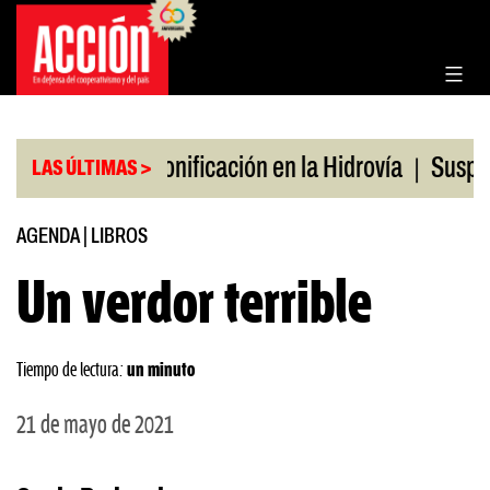
Saltar
al
contenido
|
|
n julio
Bonificación en la Hidrovía
Suspenden d
LAS ÚLTIMAS >
AGENDA
|
LIBROS
Un verdor terrible
Tiempo de lectura:
un minuto
21 de mayo de 2021