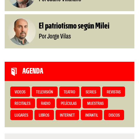
El patriotismo según Milei
Por Jorge Vilas
AGENDA
VIDEOS
TELEVISIÓN
TEATRO
SERIES
REVISTAS
RECITALES
RADIO
PELÍCULAS
MUESTRAS
LUGARES
LIBROS
INTERNET
INFANTIL
DISCOS