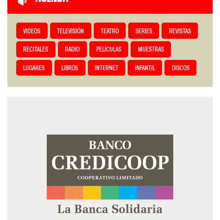
VIDEOS
TELEVISIÓN
TEATRO
SERIES
REVISTAS
RECITALES
RADIO
PELÍCULAS
MUESTRAS
LUGARES
LIBROS
INTERNET
INFANTIL
DISCOS