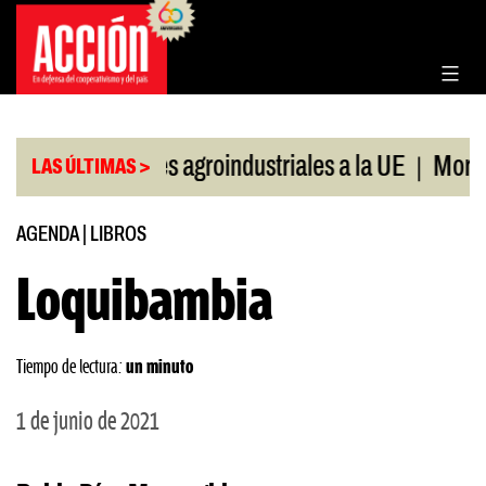
Saltar
al
contenido
|
xportaciones agroindustriales a la UE
Morosidad 
LAS ÚLTIMAS >
AGENDA
|
LIBROS
Loquibambia
Tiempo de lectura:
un minuto
1 de junio de 2021