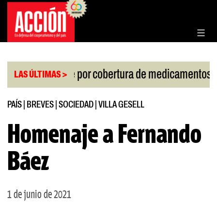
Saltar
al
contenido
|
lo de la Corte por cobertura de medicamentos
Uru
LAS ÚLTIMAS >
PAÍS
|
BREVES
|
SOCIEDAD
|
VILLA GESELL
Homenaje a Fernando
Báez
1 de junio de 2021