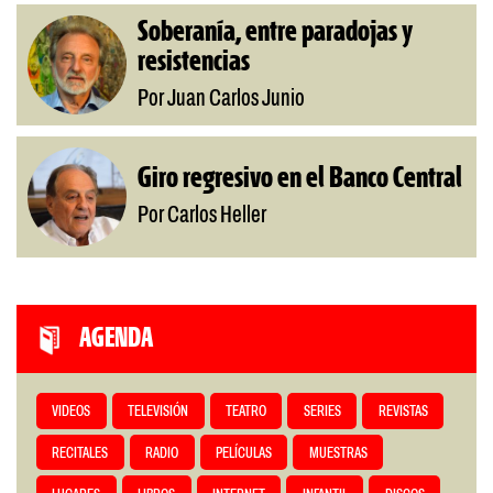
Soberanía, entre paradojas y
resistencias
Por Juan Carlos Junio
Giro regresivo en el Banco Central
Por Carlos Heller
AGENDA
VIDEOS
TELEVISIÓN
TEATRO
SERIES
REVISTAS
RECITALES
RADIO
PELÍCULAS
MUESTRAS