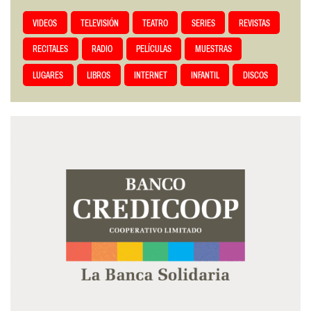
VIDEOS
TELEVISIÓN
TEATRO
SERIES
REVISTAS
RECITALES
RADIO
PELÍCULAS
MUESTRAS
LUGARES
LIBROS
INTERNET
INFANTIL
DISCOS