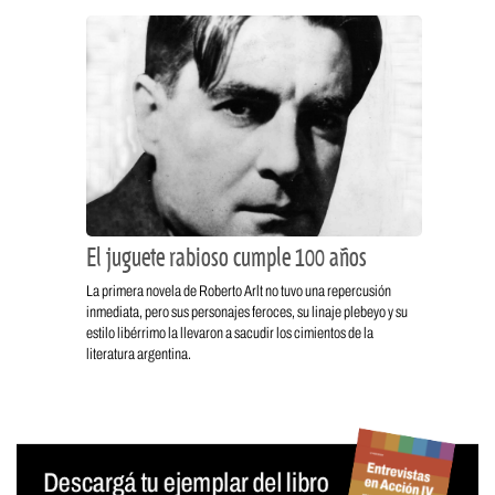
El juguete rabioso cumple 100 años
La primera novela de Roberto Arlt no tuvo una repercusión
inmediata, pero sus personajes feroces, su linaje plebeyo y su
estilo libérrimo la llevaron a sacudir los cimientos de la
literatura argentina.