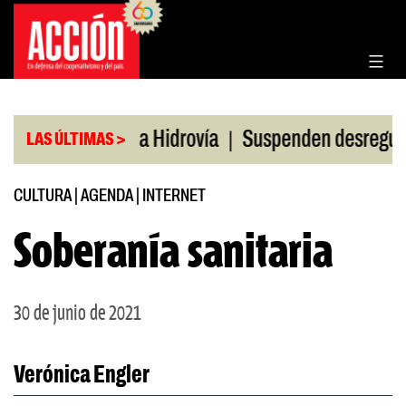
Saltar
al
contenido
|
ificación en la Hidrovía
Suspenden desregulación 
LAS ÚLTIMAS >
CULTURA
|
AGENDA
|
INTERNET
Soberanía sanitaria
30 de junio de 2021
Verónica Engler