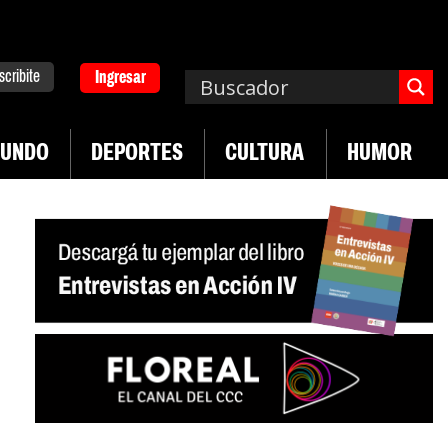
scribite
Ingresar
UNDO
DEPORTES
CULTURA
HUMOR
|
|
ersitario
Industria textil sigue en caída
Sin san