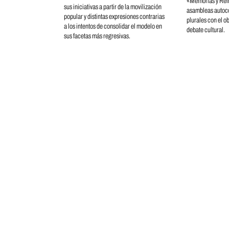
«Memorias y Rei
sus iniciativas a partir de la movilización
asambleas autoco
popular y distintas expresiones contrarias
plurales con el ob
a los intentos de consolidar el modelo en
debate cultural.
sus facetas más regresivas.