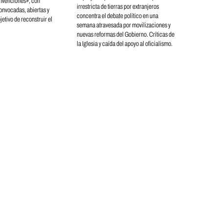
nvenciones», con
irrestricta de tierras por extranjeros
nvocadas, abiertas y
concentra el debate político en una
jetivo de reconstruir el
semana atravesada por movilizaciones y
nuevas reformas del Gobierno. Críticas de
la Iglesia y caída del apoyo al oficialismo.