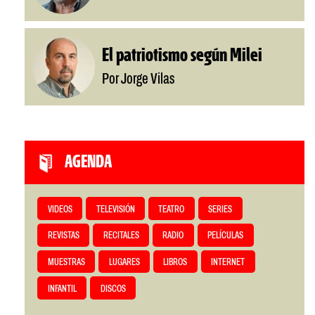
El patriotismo según Milei
Por Jorge Vilas
AGENDA
VIDEOS
TELEVISIÓN
TEATRO
SERIES
REVISTAS
RECITALES
RADIO
PELÍCULAS
MUESTRAS
LUGARES
LIBROS
INTERNET
INFANTIL
DISCOS