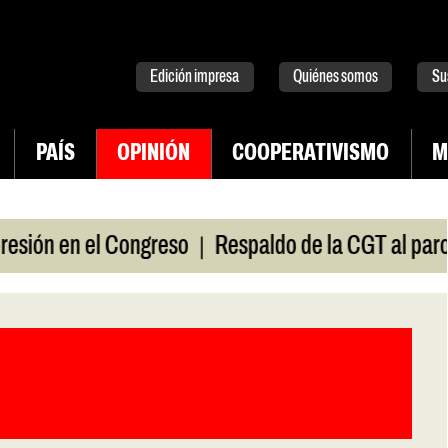
tter
instagram
tiktok
Youtube
Spotify
Edición impresa
Quiénes somos
Su
PAÍS
OPINIÓN
COOPERATIVISMO
M
|
ón en el Congreso
Respaldo de la CGT al paro univ