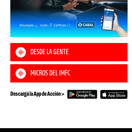
DESDE LA GENTE
MICROS DEL IMFC
Descargá la App de Acción >