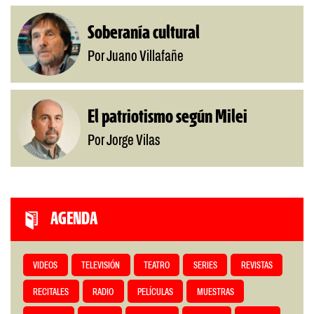
Soberanía cultural
Por Juano Villafañe
El patriotismo según Milei
Por Jorge Vilas
AGENDA
VIDEOS
TELEVISIÓN
TEATRO
SERIES
REVISTAS
RECITALES
RADIO
PELÍCULAS
MUESTRAS