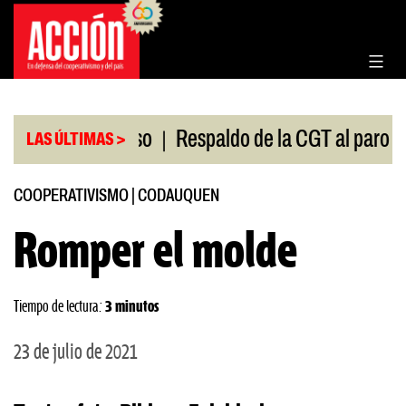
Saltar
al
contenido
|
n el Congreso
Respaldo de la CGT al paro universi
LAS ÚLTIMAS >
COOPERATIVISMO
|
CODAUQUEN
Romper el molde
Tiempo de lectura:
3 minutos
23 de julio de 2021