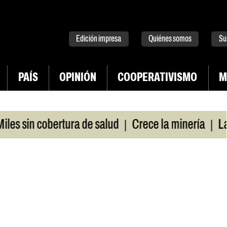
tter
instagram
tiktok
Youtube
Spotify
Edición impresa
Quiénes somos
Su
PAÍS
OPINIÓN
COOPERATIVISMO
M
|
|
sin cobertura de salud
Crece la minería
La Pam