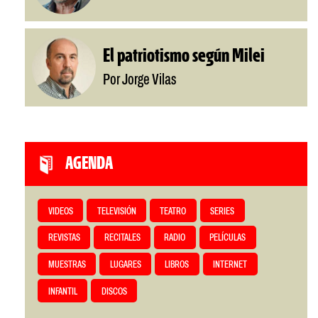
El patriotismo según Milei
Por Jorge Vilas
AGENDA
VIDEOS
TELEVISIÓN
TEATRO
SERIES
REVISTAS
RECITALES
RADIO
PELÍCULAS
MUESTRAS
LUGARES
LIBROS
INTERNET
INFANTIL
DISCOS