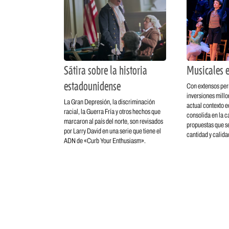
Sátira sobre la historia
Musicales e
estadounidense
Con extensos per
inversiones millo
La Gran Depresión, la discriminación
actual contexto 
racial, la Guerra Fría y otros hechos que
consolida en la ca
marcaron al país del norte, son revisados
propuestas que s
por Larry David en una serie que tiene el
cantidad y calida
ADN de «Curb Your Enthusiasm».