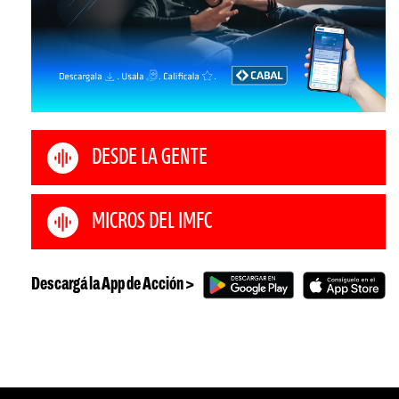
DESDE LA GENTE
MICROS DEL IMFC
Descargá la App de Acción >