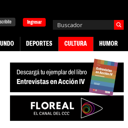
scribite
Ingresar
UNDO
DEPORTES
CULTURA
HUMOR
|
pa. Emergencia en salud mental
Los 43 estudian