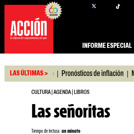
Saltar
twi
facebook
al
contenido
INFORME ESPECIAL
|
|
o universitario
Pronósticos de inflación
Miles 
LAS ÚLTIMAS >
CULTURA
|
AGENDA
|
LIBROS
Las señoritas
Tiempo de lectura:
un minuto