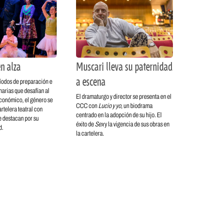
n alza
Muscari lleva su paternidad
a escena
íodos de preparación e
narias que desafían al
El dramaturgo y director se presenta en el
económico, el género se
CCC con
Lucio y yo
, un biodrama
rtelera teatral con
centrado en la adopción de su hijo. El
e destacan por su
éxito de
Sex
y la vigencia de sus obras en
d.
la cartelera.