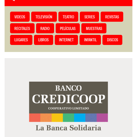
VIDEOS
TELEVISIÓN
TEATRO
SERIES
REVISTAS
RECITALES
RADIO
PELÍCULAS
MUESTRAS
LUGARES
LIBROS
INTERNET
INFANTIL
DISCOS