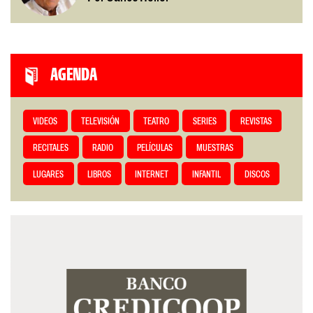
AGENDA
VIDEOS
TELEVISIÓN
TEATRO
SERIES
REVISTAS
RECITALES
RADIO
PELÍCULAS
MUESTRAS
LUGARES
LIBROS
INTERNET
INFANTIL
DISCOS