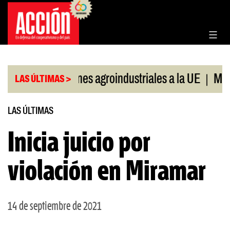
Saltar
al
contenido
|
|
s
Exportaciones agroindustriales a la UE
Moros
LAS ÚLTIMAS >
LAS ÚLTIMAS
Inicia juicio por
violación en Miramar
14 de septiembre de 2021