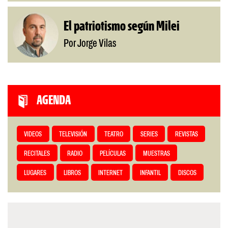
El patriotismo según Milei
Por Jorge Vilas
AGENDA
VIDEOS
TELEVISIÓN
TEATRO
SERIES
REVISTAS
RECITALES
RADIO
PELÍCULAS
MUESTRAS
LUGARES
LIBROS
INTERNET
INFANTIL
DISCOS