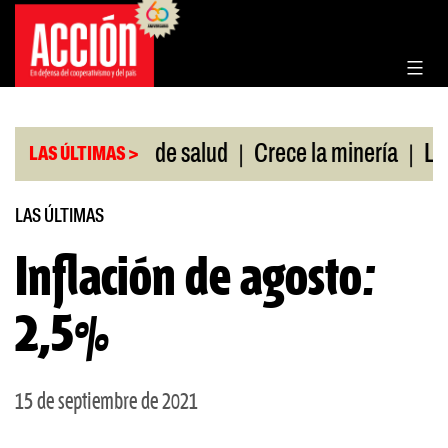
Saltar
al
contenido
|
|
s sin cobertura de salud
Crece la minería
La Pa
LAS ÚLTIMAS >
LAS ÚLTIMAS
Inflación de agosto:
2,5%
15 de septiembre de 2021