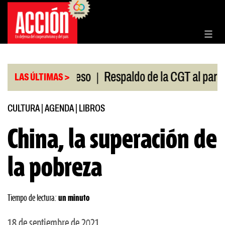
Saltar
al
contenido
|
n en el Congreso
Respaldo de la CGT al paro univer
LAS ÚLTIMAS >
CULTURA
|
AGENDA
|
LIBROS
China, la superación de
la pobreza
Tiempo de lectura:
un minuto
18 de septiembre de 2021