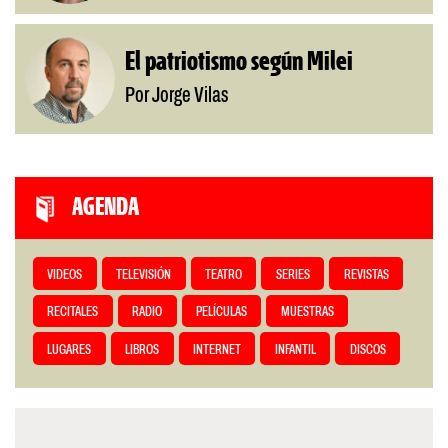
El patriotismo según Milei
Por Jorge Vilas
AGENDA
VIDEOS
TELEVISIÓN
TEATRO
SERIES
REVISTAS
RECITALES
RADIO
PELÍCULAS
MUESTRAS
LUGARES
LIBROS
INTERNET
INFANTIL
DISCOS