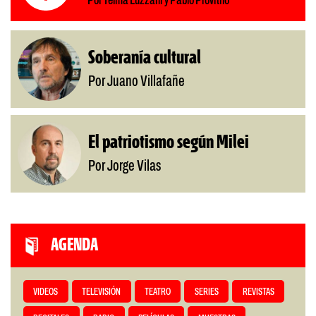
Por Telma Luzzani y Pablo Provitilo
Soberanía cultural
Por Juano Villafañe
El patriotismo según Milei
Por Jorge Vilas
AGENDA
VIDEOS
TELEVISIÓN
TEATRO
SERIES
REVISTAS