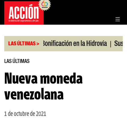
Saltar
al
contenido
|
|
os en julio
Bonificación en la Hidrovía
Suspende
LAS ÚLTIMAS >
LAS ÚLTIMAS
Nueva moneda
venezolana
1 de octubre de 2021