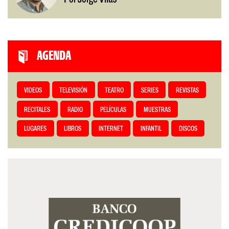
AGENDA
VIDEOS
TELEVISIÓN
TEATRO
SERIES
REVISTAS
RECITALES
RADIO
PELÍCULAS
MUESTRAS
LUGARES
LIBROS
INTERNET
INFANTIL
DISCOS