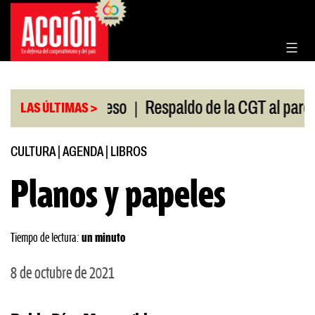
Saltar
al
contenido
|
n en el Congreso
Respaldo de la CGT al paro univer
LAS ÚLTIMAS >
CULTURA
|
AGENDA
|
LIBROS
Planos y papeles
Tiempo de lectura:
un minuto
8 de octubre de 2021