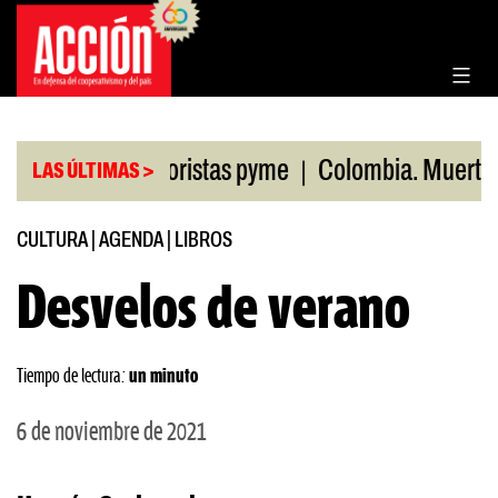
Saltar
al
contenido
|
 ventas minoristas pyme
Colombia. Muertos por 
LAS ÚLTIMAS >
CULTURA
|
AGENDA
|
LIBROS
Desvelos de verano
Tiempo de lectura:
un minuto
6 de noviembre de 2021