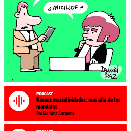
Podcast
Nuevas masculinidades: más allá de los
mandatos
Por Mariana Anzorena