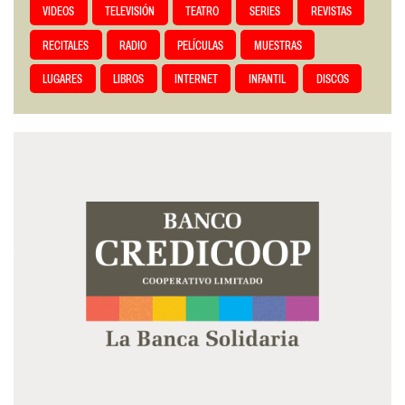
VIDEOS
TELEVISIÓN
TEATRO
SERIES
REVISTAS
RECITALES
RADIO
PELÍCULAS
MUESTRAS
LUGARES
LIBROS
INTERNET
INFANTIL
DISCOS