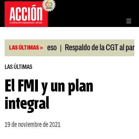
Saltar
al
contenido
|
ión en el Congreso
Respaldo de la CGT al paro uni
LAS ÚLTIMAS >
LAS ÚLTIMAS
El FMI y un plan
integral
19 de noviembre de 2021