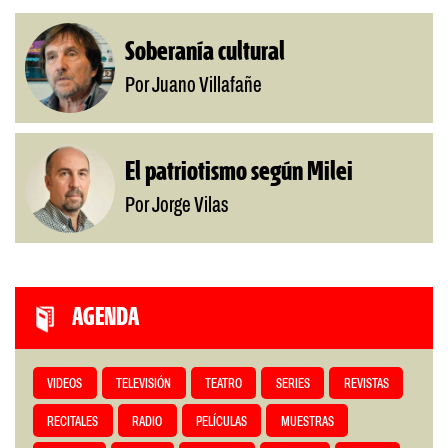
Soberanía cultural
Por Juano Villafañe
El patriotismo según Milei
Por Jorge Vilas
AGENDA
VIDEOS
TELEVISIÓN
TEATRO
SERIES
REVISTAS
RECITALES
RADIO
PELÍCULAS
MUESTRAS