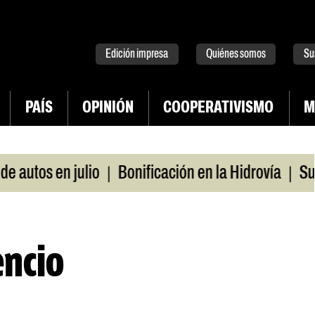
tter
instagram
tiktok
Youtube
Spotify
Edición impresa
Quiénes somos
Su
PAÍS
OPINIÓN
COOPERATIVISMO
M
|
|
 en julio
Bonificación en la Hidrovía
Suspenden
encio