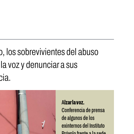
o, los sobrevivientes del abuso
 la voz y denunciar a sus
cia.
A
lzar la voz.
Conferencia de prensa
de algunos de los
exinternos del Instituto
Próvolo frente a la sede