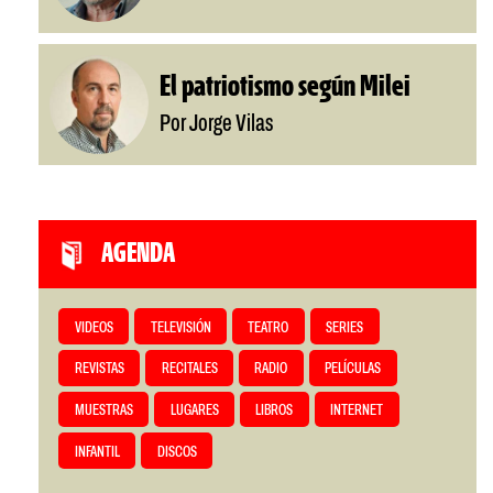
El patriotismo según Milei
Por Jorge Vilas
AGENDA
VIDEOS
TELEVISIÓN
TEATRO
SERIES
REVISTAS
RECITALES
RADIO
PELÍCULAS
MUESTRAS
LUGARES
LIBROS
INTERNET
INFANTIL
DISCOS