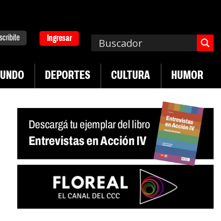
scribite
Ingresar
UNDO
DEPORTES
CULTURA
HUMOR
|
 desregulación del practicaje
Denuncias por vio