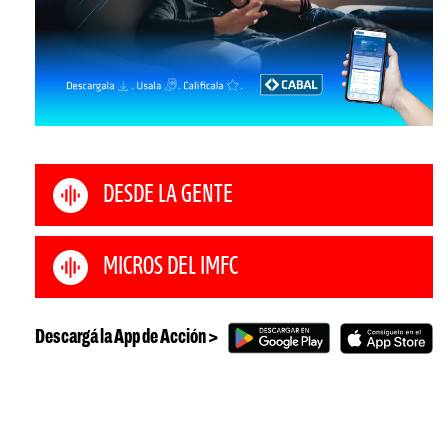
DESDE LA GENTE
MICROS DEL IMFC
Descargá la App de Acción >