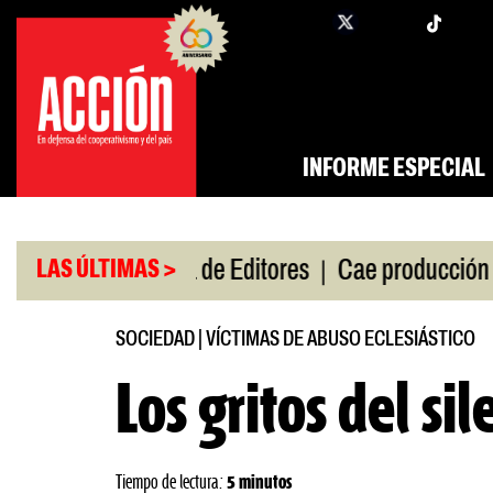
Saltar
twi
facebook
al
contenido
INFORME ESPECIAL
|
|
e gira
Feria de Editores
Cae producción de autos
LAS ÚLTIMAS >
SOCIEDAD
|
VÍCTIMAS DE ABUSO ECLESIÁSTICO
Los gritos del sil
Tiempo de lectura:
5 minutos