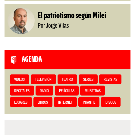
El patriotismo según Milei
Por Jorge Vilas
AGENDA
VIDEOS
TELEVISIÓN
TEATRO
SERIES
REVISTAS
RECITALES
RADIO
PELÍCULAS
MUESTRAS
LUGARES
LIBROS
INTERNET
INFANTIL
DISCOS