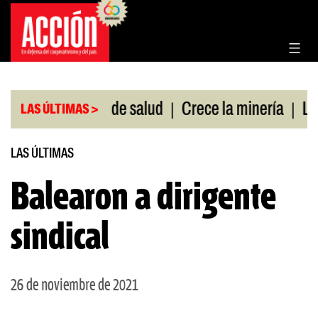
Saltar
al
contenido
|
|
s sin cobertura de salud
Crece la minería
La Pa
LAS ÚLTIMAS >
LAS ÚLTIMAS
Balearon a dirigente
sindical
26 de noviembre de 2021