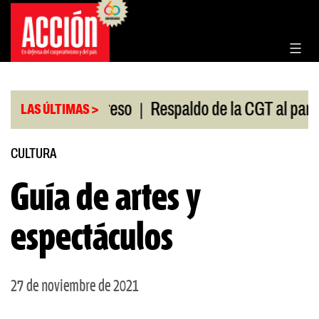
Saltar
al
contenido
|
ión en el Congreso
Respaldo de la CGT al paro univ
LAS ÚLTIMAS >
CULTURA
Guía de artes y
espectáculos
27 de noviembre de 2021