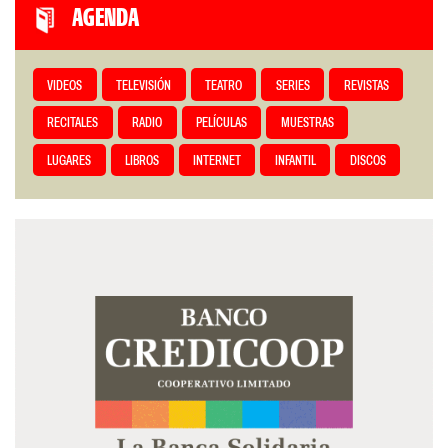
AGENDA
VIDEOS
TELEVISIÓN
TEATRO
SERIES
REVISTAS
RECITALES
RADIO
PELÍCULAS
MUESTRAS
LUGARES
LIBROS
INTERNET
INFANTIL
DISCOS