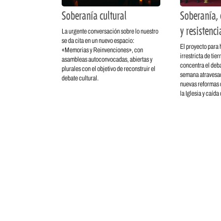
Soberanía cultural
Soberanía, 
y resistenci
La urgente conversación sobre lo nuestro
se da cita en un nuevo espacio:
El proyecto para 
«Memorias y Reinvenciones», con
irrestricta de tie
asambleas autoconvocadas, abiertas y
concentra el deba
plurales con el objetivo de reconstruir el
semana atravesad
debate cultural.
nuevas reformas d
la Iglesia y caída