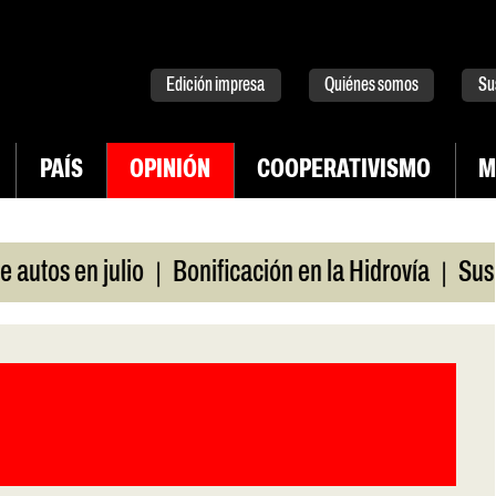
tter
instagram
tiktok
Youtube
Spotify
Edición impresa
Quiénes somos
Su
PAÍS
OPINIÓN
COOPERATIVISMO
M
|
|
 en julio
Bonificación en la Hidrovía
Suspenden