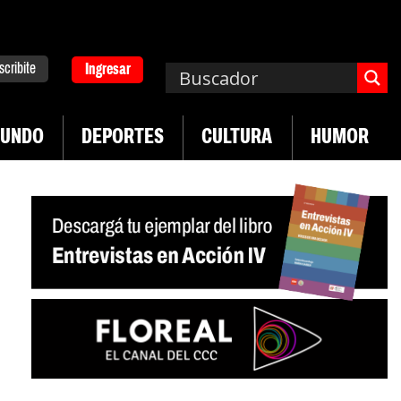
scribite
Ingresar
UNDO
DEPORTES
CULTURA
HUMOR
|
 desregulación del practicaje
Denuncias por vio