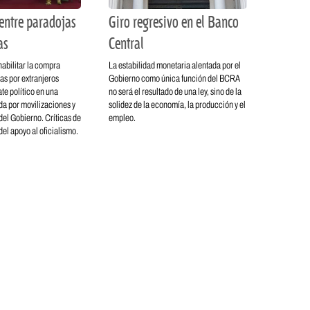
entre paradojas
Giro regresivo en el Banco
as
Central
habilitar la compra
La estabilidad monetaria alentada por el
rras por extranjeros
Gobierno como única función del BCRA
te político en una
no será el resultado de una ley, sino de la
a por movilizaciones y
solidez de la economía, la producción y el
el Gobierno. Críticas de
empleo.
 del apoyo al oficialismo.