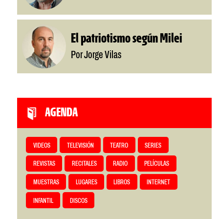
El patriotismo según Milei
Por Jorge Vilas
AGENDA
VIDEOS
TELEVISIÓN
TEATRO
SERIES
REVISTAS
RECITALES
RADIO
PELÍCULAS
MUESTRAS
LUGARES
LIBROS
INTERNET
INFANTIL
DISCOS