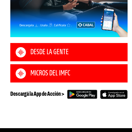
DESDE LA GENTE
MICROS DEL IMFC
Descargá la App de Acción >