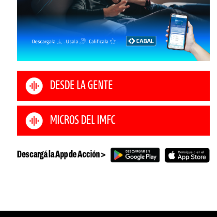
DESDE LA GENTE
MICROS DEL IMFC
Descargá la App de Acción >