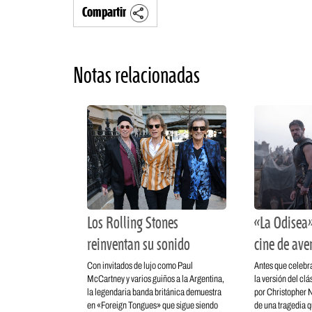
Compartir
Notas relacionadas
Los Rolling Stones
«La Odisea»
reinventan su sonido
cine de ave
Con invitados de lujo como Paul
Antes que celebra
McCartney y varios guiños a la Argentina,
la versión del cl
la legendaria banda británica demuestra
por Christopher No
en «Foreign Tongues» que sigue siendo
de una tragedia q