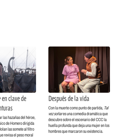
 en clave de
Después de la vida
nturas
Con la muerte como punto de partida,
Tal
vez soñar
es una comedia dramática que
r las hazañas del héroe,
descubre sobre el escenario del CCC la
ásico de Homero dirigida
huella profunda que deja una mujer en los
lan las somete al filtro
hombres que marcaron su existencia.
ue revisa el peso moral