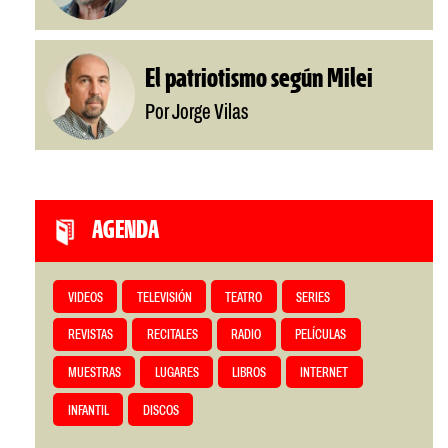
El patriotismo según Milei
Por Jorge Vilas
AGENDA
VIDEOS
TELEVISIÓN
TEATRO
SERIES
REVISTAS
RECITALES
RADIO
PELÍCULAS
MUESTRAS
LUGARES
LIBROS
INTERNET
INFANTIL
DISCOS