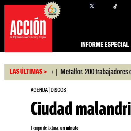
Saltar
twi
facebook
al
contenido
INFORME ESPECIAL
|
r San Cayetano
Metalfor. 200 trabajadores en ri
LAS ÚLTIMAS >
AGENDA
|
DISCOS
Ciudad malandr
Tiempo de lectura:
un minuto