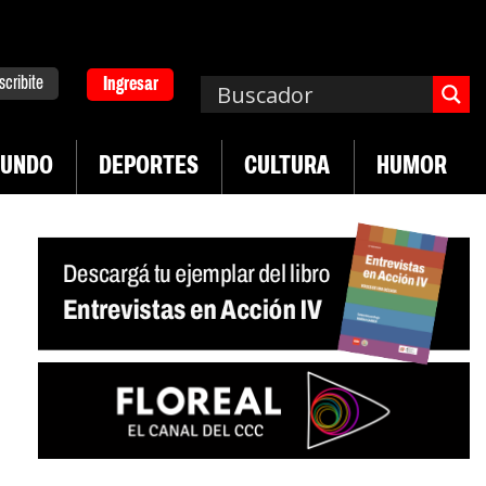
scribite
Ingresar
UNDO
DEPORTES
CULTURA
HUMOR
|
|
 Neuquén
Miguel Díaz-Canel: «Es un genocidio»