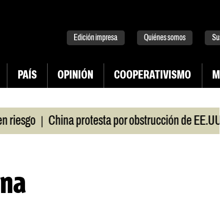
tter
instagram
tiktok
Youtube
Spotify
Edición impresa
Quiénes somos
Su
PAÍS
OPINIÓN
COOPERATIVISMO
M
|
esgo
China protesta por obstrucción de EE.UU en
ina