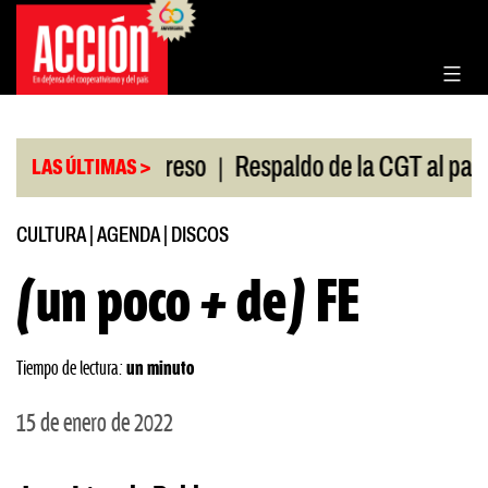
Saltar
al
contenido
|
ón en el Congreso
Respaldo de la CGT al paro unive
LAS ÚLTIMAS >
CULTURA
|
AGENDA
|
DISCOS
(un poco + de) FE
Tiempo de lectura:
un minuto
15 de enero de 2022