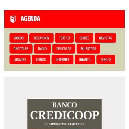
AGENDA
VIDEOS
TELEVISIÓN
TEATRO
SERIES
REVISTAS
RECITALES
RADIO
PELÍCULAS
MUESTRAS
LUGARES
LIBROS
INTERNET
INFANTIL
DISCOS