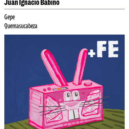
Juan Ignacio Babino
Gepe
Quemasucabeza