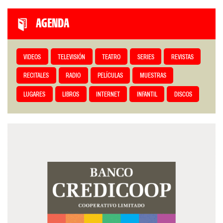
AGENDA
VIDEOS
TELEVISIÓN
TEATRO
SERIES
REVISTAS
RECITALES
RADIO
PELÍCULAS
MUESTRAS
LUGARES
LIBROS
INTERNET
INFANTIL
DISCOS