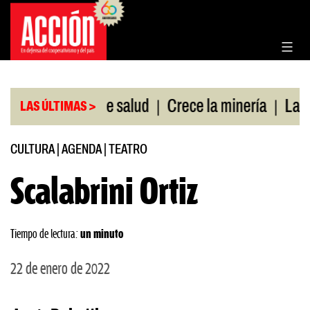
Saltar
al
contenido
|
|
n cobertura de salud
Crece la minería
La Pampa.
LAS ÚLTIMAS >
CULTURA
|
AGENDA
|
TEATRO
Scalabrini Ortiz
Tiempo de lectura:
un minuto
22 de enero de 2022