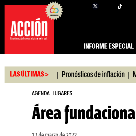
Saltar
twi
facebook
al
contenido
INFORME ESPECIAL
|
|
o universitario
Pronósticos de inflación
Miles 
LAS ÚLTIMAS >
AGENDA
|
LUGARES
Área fundacional
12 de marzo de 2022