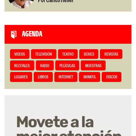
Por Carlos Heller
AGENDA
VIDEOS
TELEVISIÓN
TEATRO
SERIES
REVISTAS
RECITALES
RADIO
PELÍCULAS
MUESTRAS
LUGARES
LIBROS
INTERNET
INFANTIL
DISCOS