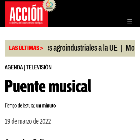
Saltar
al
contenido
|
Exportaciones agroindustriales a la UE
Morosidad
LAS ÚLTIMAS >
AGENDA
|
TELEVISIÓN
Puente musical
Tiempo de lectura:
un minuto
19 de marzo de 2022