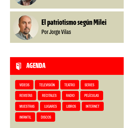
El patriotismo según Milei
Por Jorge Vilas
AGENDA
VIDEOS
TELEVISIÓN
TEATRO
SERIES
REVISTAS
RECITALES
RADIO
PELÍCULAS
MUESTRAS
LUGARES
LIBROS
INTERNET
INFANTIL
DISCOS