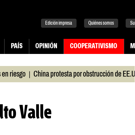
tter
instagram
tiktok
Youtube
Spotify
Edición impresa
Quiénes somos
Su
PAÍS
OPINIÓN
COOPERATIVISMO
M
|
sgo
China protesta por obstrucción de EE.UU en
lto Valle