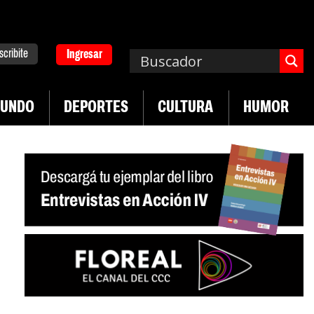
scribite
Ingresar
UNDO
DEPORTES
CULTURA
HUMOR
|
|
 Neuquén
Miguel Díaz-Canel: «Es un genocidio»