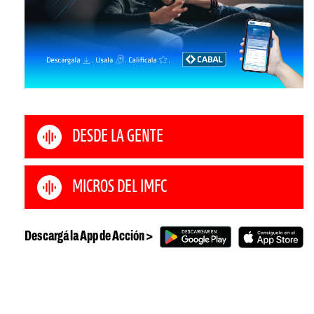
DESDE LA GENTE
MICROS DEL IMFC
Descargá la App de Acción >