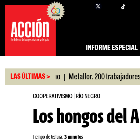
Saltar
twi
facebook
al
contenido
INFORME ESPECIAL
|
r San Cayetano
Metalfor. 200 trabajadores en rie
LAS ÚLTIMAS >
COOPERATIVISMO
|
RÍO NEGRO
Los hongos del A
Tiempo de lectura:
3 minutos