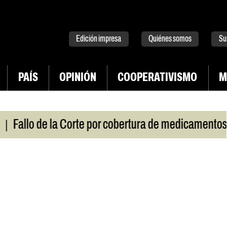
tter
instagram
tiktok
Youtube
Spotify
Edición impresa
Quiénes somos
Su
PAÍS
OPINIÓN
COOPERATIVISMO
M
|
llo de la Corte por cobertura de medicamentos
Ur