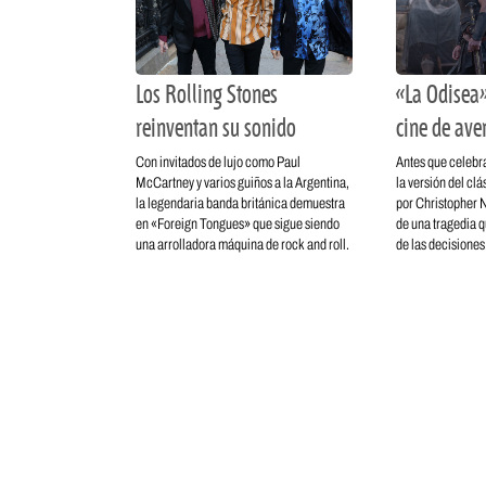
Los Rolling Stones
«La Odisea»
reinventan su sonido
cine de ave
Con invitados de lujo como Paul
Antes que celebra
McCartney y varios guiños a la Argentina,
la versión del cl
la legendaria banda británica demuestra
por Christopher No
en «Foreign Tongues» que sigue siendo
de una tragedia q
una arrolladora máquina de rock and roll.
de las decisiones