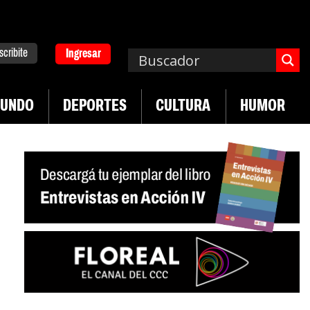
scribite
Ingresar
UNDO
DEPORTES
CULTURA
HUMOR
|
uguay frente a crisis diplomática Argentina-Brasil