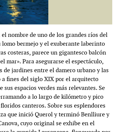
a el nombre de uno de los grandes ríos del
u lomo bermejo y el exuberante laberinto
cas costeras, parece un gigantesco balcón
el mar». Para asegurarse el espectáculo,
 de jardines entre el damero urbano y las
a fines del siglo XIX por el arquitecto
e sus espacios verdes más relevantes. Se
erramando a lo largo de kilómetro y pico
 floridos canteros. Sobre sus esplendores
za que inició Querol y terminó Benlliure y
Canova, cuyo original se exhibe en el
corre la avenida Laurencena, flanqueada por