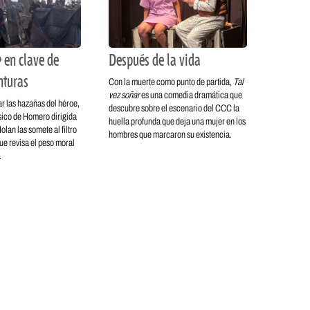
 en clave de
Después de la vida
nturas
Con la muerte como punto de partida,
Tal
vez soñar
es una comedia dramática que
r las hazañas del héroe,
descubre sobre el escenario del CCC la
ásico de Homero dirigida
huella profunda que deja una mujer en los
lan las somete al filtro
hombres que marcaron su existencia.
ue revisa el peso moral
.