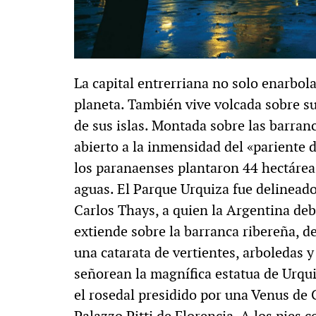
La capital entrerriana no solo enarbol
planeta. También vive volcada sobre s
de sus islas. Montada sobre las barran
abierto a la inmensidad del «pariente d
los paranaenses plantaron 44 hectáreas
aguas. El Parque Urquiza fue delineado 
Carlos Thays, a quien la Argentina deb
extiende sobre la barranca ribereña, d
una catarata de vertientes, arboledas y
señorean la magnífica estatua de Urqui
el rosedal presidido por una Venus de 
Palazzo Pitti de Florencia. A los pies 