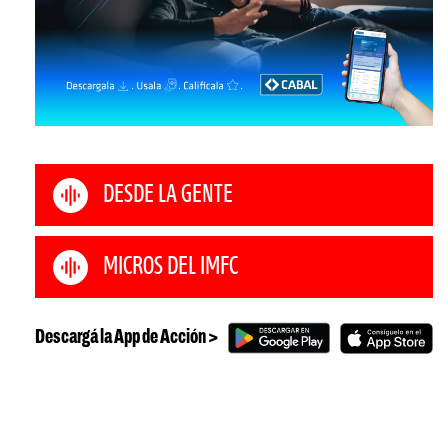
DESDE LA GENTE
MICROS DEL IMFC
Descargá la App de Acción >