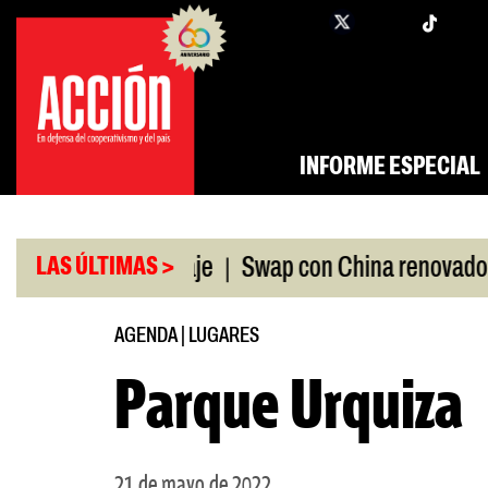
Saltar
twi
facebook
al
contenido
INFORME ESPECIAL
|
|
 ANDIS, a peritaje
Swap con China renovado
Fa
LAS ÚLTIMAS >
AGENDA
|
LUGARES
Parque Urquiza
21 de mayo de 2022