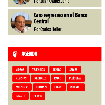
Por Juan Carlos Junio
Giro regresivo en el Banco
Central
Por Carlos Heller
AGENDA
VIDEOS
TELEVISIÓN
TEATRO
SERIES
REVISTAS
RECITALES
RADIO
PELÍCULAS
MUESTRAS
LUGARES
LIBROS
INTERNET
INFANTIL
DISCOS