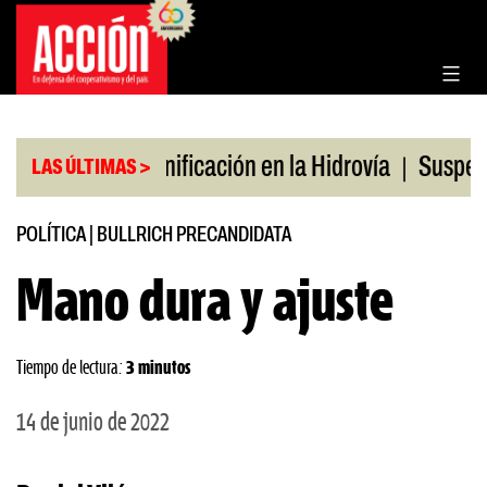
Saltar
al
contenido
|
|
julio
Bonificación en la Hidrovía
Suspenden des
LAS ÚLTIMAS >
POLÍTICA
|
BULLRICH PRECANDIDATA
Mano dura y ajuste
Tiempo de lectura:
3 minutos
14 de junio de 2022