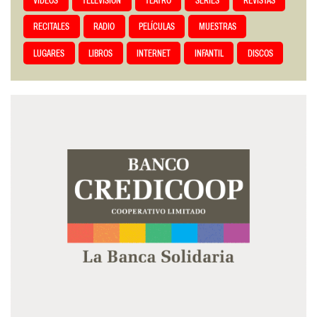
VIDEOS
TELEVISIÓN
TEATRO
SERIES
REVISTAS
RECITALES
RADIO
PELÍCULAS
MUESTRAS
LUGARES
LIBROS
INTERNET
INFANTIL
DISCOS