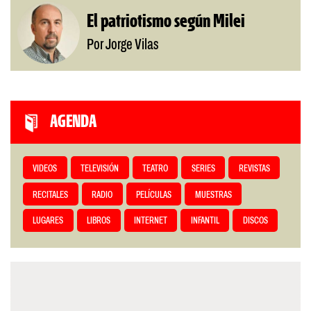
El patriotismo según Milei
Por Jorge Vilas
AGENDA
VIDEOS
TELEVISIÓN
TEATRO
SERIES
REVISTAS
RECITALES
RADIO
PELÍCULAS
MUESTRAS
LUGARES
LIBROS
INTERNET
INFANTIL
DISCOS