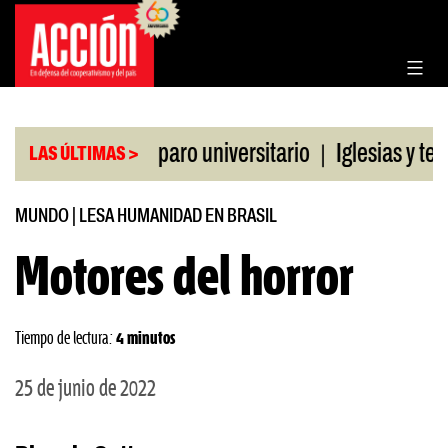
Saltar
al
contenido
|
 la CGT al paro universitario
Iglesias y templos 
LAS ÚLTIMAS >
MUNDO
|
LESA HUMANIDAD EN BRASIL
Motores del horror
Tiempo de lectura:
4 minutos
25 de junio de 2022