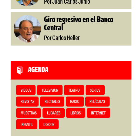
Por Juan Carlos Junio
Giro regresivo en el Banco
Central
Por Carlos Heller
AGENDA
VIDEOS
TELEVISIÓN
TEATRO
SERIES
REVISTAS
RECITALES
RADIO
PELÍCULAS
MUESTRAS
LUGARES
LIBROS
INTERNET
INFANTIL
DISCOS