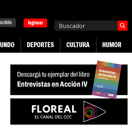
scribite
Ingresar
UNDO
DEPORTES
CULTURA
HUMOR
|
ad en jóvenes precarizados
Cae la actividad en 