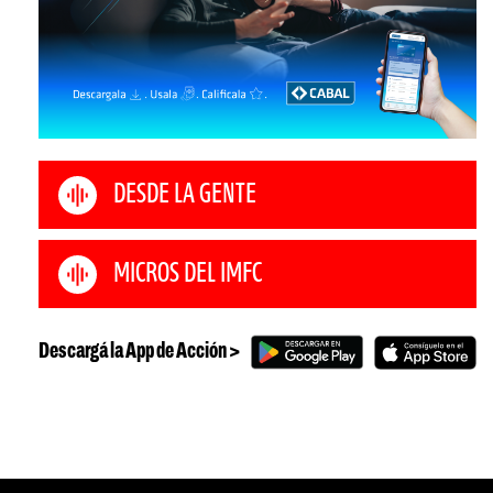
DESDE LA GENTE
MICROS DEL IMFC
Descargá la App de Acción >