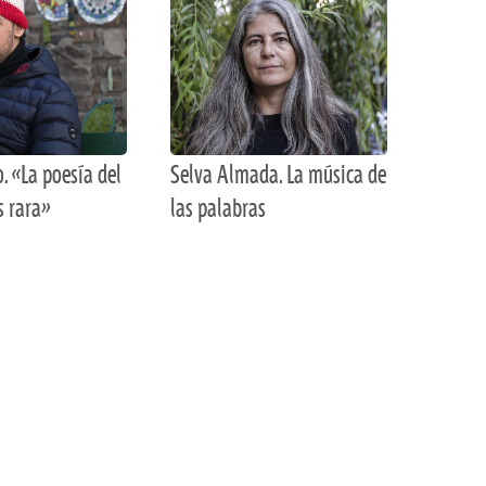
o. «La poesía del
Selva Almada. La música de
s rara»
las palabras