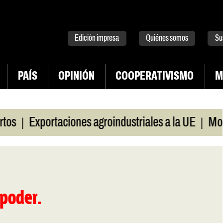
tter
instagram
tiktok
Youtube
Spotify
Edición impresa
Quiénes somos
Su
PAÍS
OPINIÓN
COOPERATIVISMO
M
|
|
Exportaciones agroindustriales a la UE
Morosid
 poder.