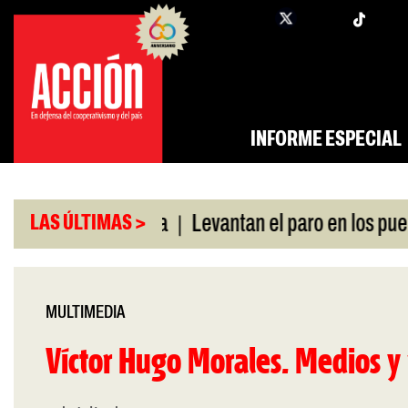
Saltar
twi
facebook
al
contenido
INFORME ESPECIAL
|
ó swap con China
Levantan el paro en los puertos
LAS ÚLTIMAS >
MULTIMEDIA
Víctor Hugo Morales. Medios y